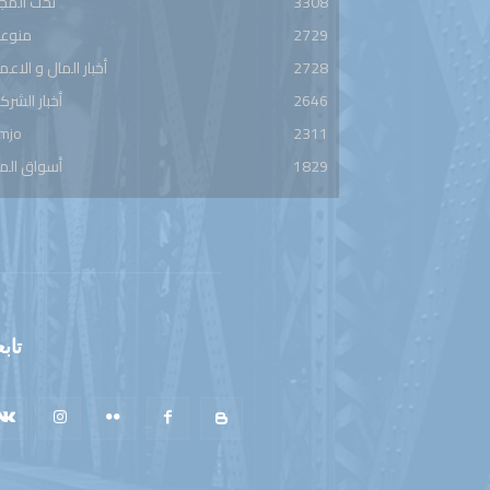
3308
تحت المج
2729
منوعا
2728
أخبار المال و الاعم
2646
أخبار الشرك
mjo
2311
1829
أسواق الم
تابع