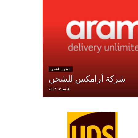
المغرب-الشحن
شركة أرامكس للشحن
26 سبتمبر, 2022