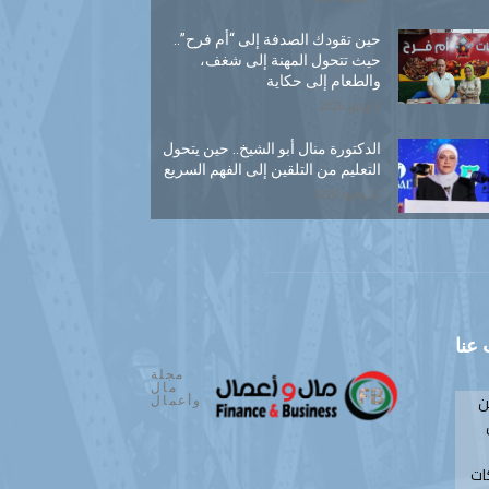
حين تقودك الصدفة إلى “أم فرح”..
حيث تتحول المهنة إلى شغف،
والطعام إلى حكاية
9 يوليو, 2026
الدكتورة منال أبو الشيخ.. حين يتحول
التعليم من التلقين إلى الفهم السريع
22 يونيو, 2026
عنا
مجلة
مال
ن
وأعمال
ات