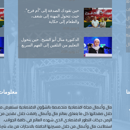
هر
ت
حين تقودك الصدفة إلى “أم فرح”..
حيث تتحول المهنة إلى شغف،
ال
والطعام إلى حكاية
ات
9 يوليو, 2026
fb
الدكتورة منال أبو الشيخ.. حين يتحول
ال
التعليم من التلقين إلى الفهم السريع
22 يونيو, 2026
نا
معلومات 
مال وأعمال مجلة اقتصادية متخصصة بالشؤون الاقتصادية تستعرض م
خلال صفحاتها كل ما يتعلق بعالم مال وأعمال, رافقت خلال عقدين من
الزمن حركات التطور الاقتصادي الذي شهده العالم في كافة الجوانب.
استطاعت مال وأعمال من خلال مسيرتها الحافلة بالانجازات من بناء شرك