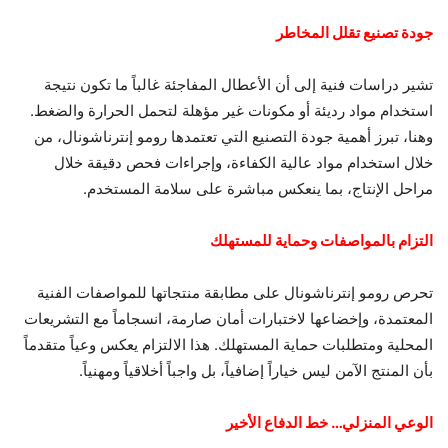
جودة تصنيع تقلل المخاطر
تشير دراسات فنية إلى أن الأعطال المفاجئة غالباً ما تكون نتيجة
استخدام مواد رديئة أو مكونات غير مؤهلة لتحمل الحرارة والضغط.
وهنا، تبرز أهمية جودة التصنيع التي تعتمدها رومو إنترناشونال، من
خلال استخدام مواد عالية الكفاءة، وإجراءات فحص دقيقة خلال
مراحل الإنتاج، بما ينعكس مباشرة على سلامة المستخدم.
التزام بالمواصفات وحماية للمستهلك
تحرص رومو إنترناشونال على مطابقة منتجاتها للمواصفات الفنية
المعتمدة، وإخضاعها لاختبارات أمان صارمة، انسجاماً مع التشريعات
المحلية ومتطلبات حماية المستهلك. هذا الالتزام يعكس وعياً متقدماً
بأن المنتج الآمن ليس خياراً إضافياً، بل واجباً أخلاقياً ومهنياً.
الوعي المنزلي… خط الدفاع الأخير