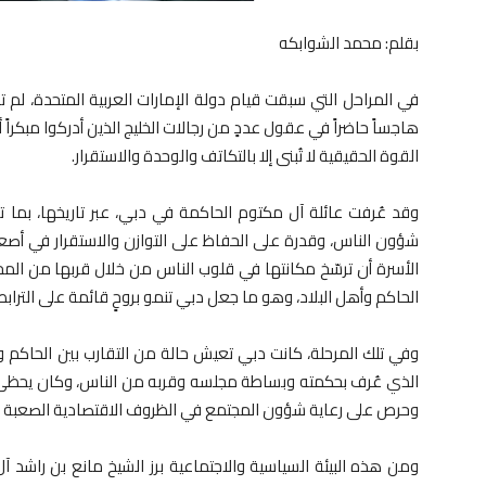
بقلم: محمد الشوابكه
في المراحل التي سبقت قيام دولة الإمارات العربية المتحدة، لم ت
هاجساً حاضراً في عقول عددٍ من رجالات الخليج الذين أدركوا مبكراً 
القوة الحقيقية لا تُبنى إلا بالتكاتف والوحدة والاستقرار.
وقد عُرفت عائلة آل مكتوم الحاكمة في دبي، عبر تاريخها، بما 
شؤون الناس، وقدرة على الحفاظ على التوازن والاستقرار في أص
الأسرة أن ترسّخ مكانتها في قلوب الناس من خلال قربها من المج
الحاكم وأهل البلاد، وهو ما جعل دبي تنمو بروحٍ قائمة على الترابط 
وفي تلك المرحلة، كانت دبي تعيش حالة من التقارب بين الحاكم
الذي عُرف بحكمته وبساطة مجلسه وقربه من الناس، وكان يحظى ب
وحرص على رعاية شؤون المجتمع في الظروف الاقتصادية الصعبة ال
ومن هذه البيئة السياسية والاجتماعية برز الشيخ مانع بن راشد 