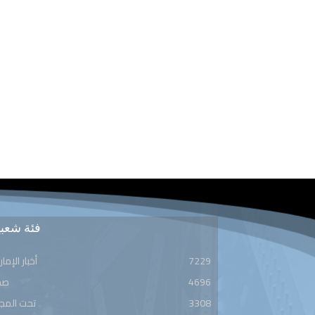
فئة شعبي
7229
أخبار الإمار
4696
صح
3308
تحت المج