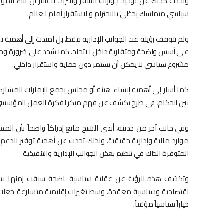
وتحدث كذلك عن توحيد جوازات السفر والبريد، باعتبار أن بناء ا
سياسي متماسك يحظى بالاحترام والاستقرار أمام العالم.
ولم تتوقف رؤيته عند الجوانب الإدارية فقط، بل امتدت إلى أهمية ت
على أسس واضحة ومتقاربة داخل الاتحاد، كما شدد على ضرورة وجود
مشروع سياسي لا يمكن أن يستمر دون حماية واستقرار داخلي.
كما أشار إلى أهمية إنشاء هيئة أو مجلس يجمع الإمارات المشاركة
بين الحكام، في طرح يكشف عن فهم مبكر لفكرة العمل المؤسسي 
وفي جانب آخر من حديثه، أبدى الشيخ مانع إدراكاً واضحاً بأن المش
موارد مالية وإدارية حقيقية، ولذلك تحدث عن أهمية توفير الدعم ال
المتوفرة آنذاك في تنظيم بعض الجوانب الإدارية والتنفيذية.
وتكشف هذه الرؤية عن عقلية سياسية ناضجة سبقت زمنها بسنو
اقتصادية وسياسية معقدة، وسط تغيرات إقليمية متسارعة جعلت ف
خياراً سياسياً مؤقتاً.