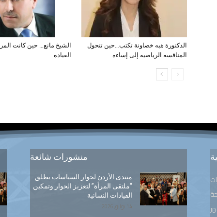
الدكتورة هبه خصاونة تكتب…حين تتحول
الشيخ مانع… حين كانت المر
المنافسة الرياضية إلى إساءة
القيادة
ة
منشورات شائعة
منتدى الأردن لحوار السياسات يطلق
ات
“ملتقى المرأة” لتعزيز الحوار وتمكين
ة
القيادات النسائية
14 يوليو, 2026
هر