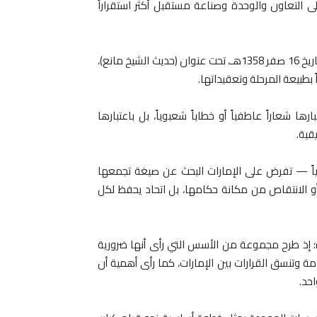
التعاون والوحدة وصناعة مستقبل أكثر استقراراً
وتكشف وثيقة صحفية قديمة نُشرت في جريدة “المنار” البحرينية بتاريخ 16 صفر 1358هـ، تحت عنوان (حديث الشيخ مانع)،
ً بطبيعة المرحلة وتعقيداتها.
ا شعاراً عاطفياً أو خطاباً شعبوياً، بل باعتبارها
قية.
ياً — تفرض على الإمارات البحث عن صيغة تجمعها
 الانتقاص من مكانة حكامها، بل اتحاد يحفظ لكل
؛ إذ طرح مجموعة من الأسس التي رأى أنها ضرورية
مة وتنسق القرارات بين الإمارات، كما رأى أهمية أن
حد.