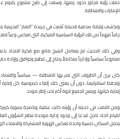
حملت رؤية تتجاوز حدود زمنها، وسعت إلى طرح مشروع يقوم على 
للإمارات والمنطقة.
جانباً مهماً من تلك الرؤية السياسية المبكرة، التي تعكس وعياً لافتا
وفي ذلك الحديث، لم يتعامل الشيخ مانع مع فكرة الاتحاد باعتباره
مشروعاً سياسياً وإدارياً متكاملاً يحتاج إلى تنظيم وتوافق وإرادة حقي
كان يرى أن الظروف التي تمر بها المنطقة — سياسياً واقتصاد
وتحفظ استقرارها، دون أن يعني ذلك إلغاء خصوصية كل إمارة أو
إمارة كيانها، ويمنح الجميع قوة أكبر تحت إطار موحد.
ومن اللافت في حديثه أن رؤيته كانت عملية وناضجة بصورة كبيرة
لقيام اتحاد ناجح، فدعا إلى وجود إدارة موحدة تنظم الشؤون العا
يحمل السكان جنسية واحدة تعكس الهوية المشتركة والانتماء الوا