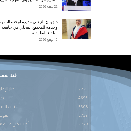
22 يونيو, 2026
د.جيهان الزعبي مديرة لوحدة التنمية
وخدمة المجتمع المحلي في جامعة
البلقاء التطبيقية
13 يونيو, 2026
فئة شعبي
7229
أخبار الإمار
4696
صح
3308
تحت المج
2729
منوعا
2728
أخبار المال و الاعم