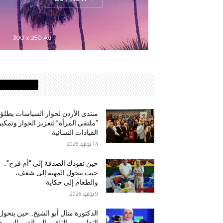
MOST READ
منتدى الأردن لحوار السياسات يطلق
“ملتقى المرأة” لتعزيز الحوار وتمكي
القيادات النسائية
14 يوليو, 2026
حين تقودك الصدفة إلى “أم فرح”..
حيث تتحول المهنة إلى شغف،
والطعام إلى حكاية
9 يوليو, 2026
الدكتورة منال أبو الشيخ.. حين يتحول
التعليم من التلقين إلى الفهم السريع