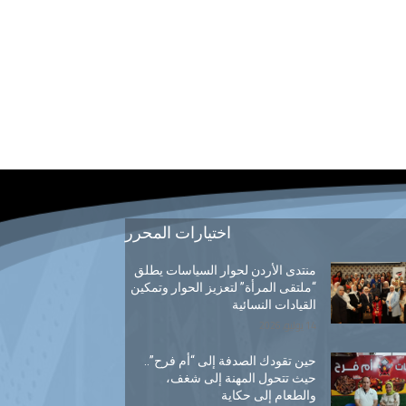
اختيارات المحرر
منتدى الأردن لحوار السياسات يطلق
“ملتقى المرأة” لتعزيز الحوار وتمكين
القيادات النسائية
14 يوليو, 2026
حين تقودك الصدفة إلى “أم فرح”..
حيث تتحول المهنة إلى شغف،
والطعام إلى حكاية