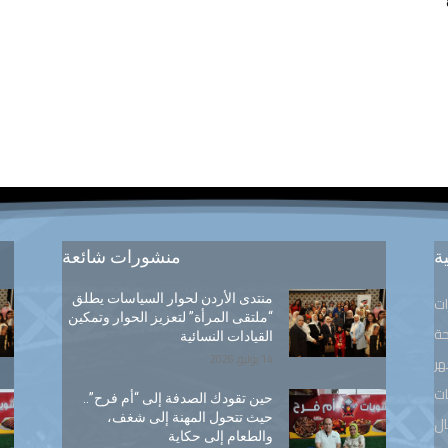
ة
منشورات شائعة
منتدى الأردن لحوار السياسات يطلق
ات
“ملتقى المرأة” لتعزيز الحوار وتمكين
ة
القيادات النسائية
14 يوليو, 2026
هر
ت
حين تقودك الصدفة إلى “أم فرح”..
حيث تتحول المهنة إلى شغف،
ال
والطعام إلى حكاية