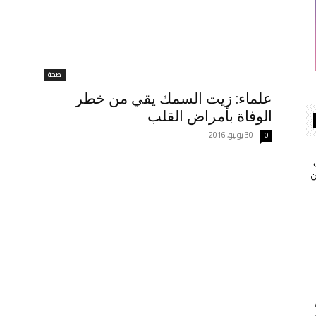
صحة
علماء: زيت السمك يقي من خطر
الوفاة بأمراض القلب
30 يونيو, 2016
0
ن