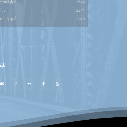
2646
أخبار الشرك
mjo
2311
1829
أسواق الم
تابع