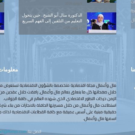
ات
9 يوليو, 2026
fb
الدكتورة منال أبو الشيخ.. حين يتحول
ال
التعليم من التلقين إلى الفهم السريع
22 يونيو, 2026
نا
معلومات 
مال وأعمال مجلة اقتصادية متخصصة بالشؤون الاقتصادية تستعرض م
خلال صفحاتها كل ما يتعلق بعالم مال وأعمال, رافقت خلال عقدين من
الزمن حركات التطور الاقتصادي الذي شهده العالم في كافة الجوانب.
استطاعت مال وأعمال من خلال مسيرتها الحافلة بالانجازات من بناء شرك
حقيقية مبنية على أسس عميقة مع كافة القطاعات الاقتصادية لذلك ج
اسمها مال وأعمال.
اتصل بنا:
act@fbmjo.com