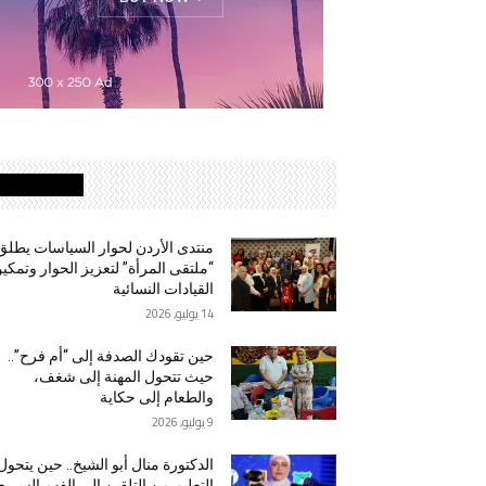
MOST READ
منتدى الأردن لحوار السياسات يطلق
“ملتقى المرأة” لتعزيز الحوار وتمكي
القيادات النسائية
14 يوليو, 2026
حين تقودك الصدفة إلى “أم فرح”..
حيث تتحول المهنة إلى شغف،
والطعام إلى حكاية
9 يوليو, 2026
الدكتورة منال أبو الشيخ.. حين يتحول
التعليم من التلقين إلى الفهم السريع