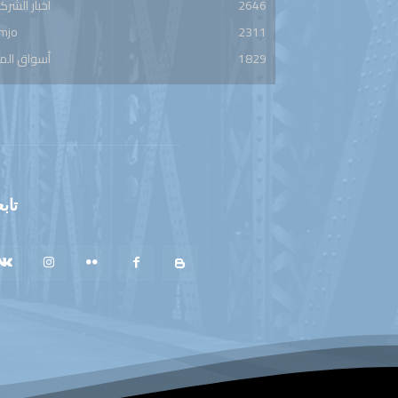
2646
أخبار الشرك
mjo
2311
1829
أسواق الم
تابع