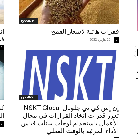
تحت المجهر
قفزات هائلة لاسعار القمح
أن
في 6 دو
26 مارس, 2022
0
0
ن
تحت المجهر
إن إس كي تي جلوبال NSKT Global
كو
تعزز قدرات اتخاذ القرارات في مجال
ال
الأعمال باستخدام لوحات بيانات قياس
0
الأداء المرئية بالوقت الفعلي