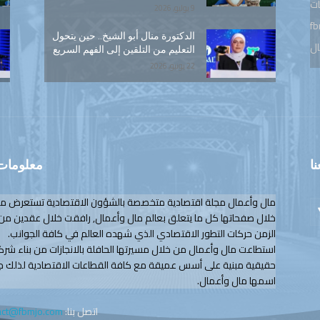
ات
9 يوليو, 2026
fb
الدكتورة منال أبو الشيخ.. حين يتحول
ال
التعليم من التلقين إلى الفهم السريع
22 يونيو, 2026
نا
معلومات 
مال وأعمال مجلة اقتصادية متخصصة بالشؤون الاقتصادية تستعرض م
خلال صفحاتها كل ما يتعلق بعالم مال وأعمال, رافقت خلال عقدين من
الزمن حركات التطور الاقتصادي الذي شهده العالم في كافة الجوانب.
استطاعت مال وأعمال من خلال مسيرتها الحافلة بالانجازات من بناء شرك
حقيقية مبنية على أسس عميقة مع كافة القطاعات الاقتصادية لذلك ج
اسمها مال وأعمال.
اتصل بنا:
act@fbmjo.com