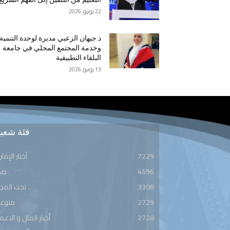
22 يونيو, 2026
د.جيهان الزعبي مديرة لوحدة التنمية
وخدمة المجتمع المحلي في جامعة
البلقاء التطبيقية
13 يونيو, 2026
فئة شعبي
7229
أخبار الإمار
4696
صح
3308
تحت المج
2729
منوعا
2728
أخبار المال و الاعم