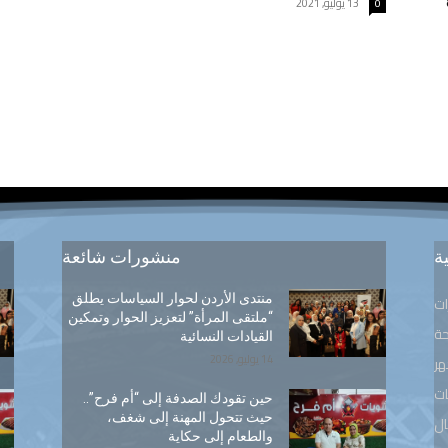
13 يوليو, 2021
0
ة
منشورات شائعة
منتدى الأردن لحوار السياسات يطلق
ات
“ملتقى المرأة” لتعزيز الحوار وتمكين
ة
القيادات النسائية
14 يوليو, 2026
هر
ت
حين تقودك الصدفة إلى “أم فرح”..
حيث تتحول المهنة إلى شغف،
ال
والطعام إلى حكاية