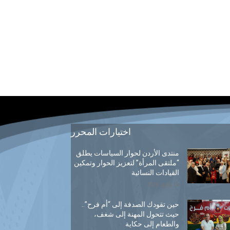
اختيارات المحرر
منتدى الأردن لحوار السياسات يطلق
“ملتقى المرأة” لتعزيز الحوار وتمكين
القيادات النسائية
14 يوليو, 2026
حين تقودك الصدفة إلى “أم فرح”..
حيث تتحول المهنة إلى شغف،
والطعام إلى حكاية