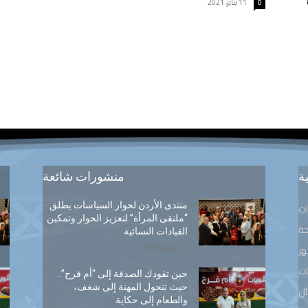
11 يناير, 2021
0
ة
منشورات شائعة
منتدى الأردن لحوار السياسات يطلق
ات
“ملتقى المرأة” لتعزيز الحوار وتمكين
ة
القيادات النسائية
14 يوليو, 2026
هر
ت
حين تقودك الصدفة إلى “أم فرح”..
حيث تتحول المهنة إلى شغف،
ال
والطعام إلى حكاية