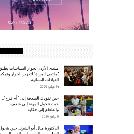
MOST READ
منتدى الأردن لحوار السياسات يطلق
“ملتقى المرأة” لتعزيز الحوار وتمكي
القيادات النسائية
14 يوليو, 2026
حين تقودك الصدفة إلى “أم فرح”..
حيث تتحول المهنة إلى شغف،
والطعام إلى حكاية
9 يوليو, 2026
الدكتورة منال أبو الشيخ.. حين يتحول
التعليم من التلقين إلى الفهم السريع