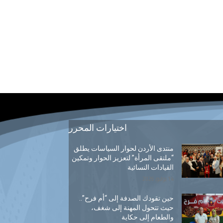
اختيارات المحرر
منتدى الأردن لحوار السياسات يطلق
“ملتقى المرأة” لتعزيز الحوار وتمكين
القيادات النسائية
14 يوليو, 2026
حين تقودك الصدفة إلى “أم فرح”..
حيث تتحول المهنة إلى شغف،
والطعام إلى حكاية