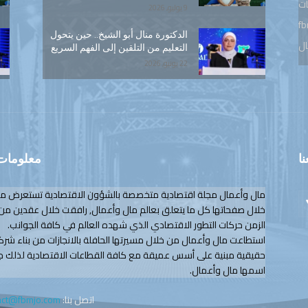
ات
9 يوليو, 2026
fb
الدكتورة منال أبو الشيخ.. حين يتحول
ال
التعليم من التلقين إلى الفهم السريع
22 يونيو, 2026
نا
معلومات 
مال وأعمال مجلة اقتصادية متخصصة بالشؤون الاقتصادية تستعرض م
خلال صفحاتها كل ما يتعلق بعالم مال وأعمال, رافقت خلال عقدين من
الزمن حركات التطور الاقتصادي الذي شهده العالم في كافة الجوانب.
استطاعت مال وأعمال من خلال مسيرتها الحافلة بالانجازات من بناء شرك
حقيقية مبنية على أسس عميقة مع كافة القطاعات الاقتصادية لذلك ج
اسمها مال وأعمال.
اتصل بنا:
act@fbmjo.com