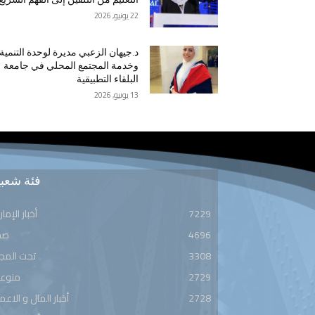
22 يونيو, 2026
د.جيهان الزعبي مديرة لوحدة التنمية
وخدمة المجتمع المحلي في جامعة
البلقاء التطبيقية
13 يونيو, 2026
فئة شعبي
7229
أخبار الإمار
4696
صح
3308
تحت المج
2729
منوعا
2728
أخبار المال و الاعم