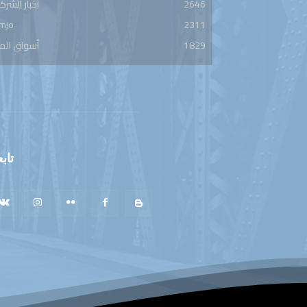
2646
أخبار الشرك
mjo
2311
1829
أسواق الم
تابع