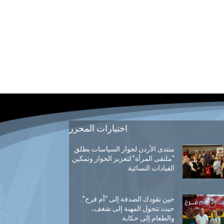
اختيارات المحرر
منتدى الأردن لحوار السياسات يطلق
“ملتقى المرأة” لتعزيز الحوار وتمكين
القيادات النسائية
14 يوليو, 2026
حين تقودك الصدفة إلى “أم فرح”..
حيث تتحول المهنة إلى شغف،
والطعام إلى حكاية