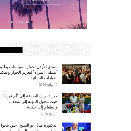
MOST READ
منتدى الأردن لحوار السياسات يطلق
“ملتقى المرأة” لتعزيز الحوار وتمكي
القيادات النسائية
14 يوليو, 2026
حين تقودك الصدفة إلى “أم فرح”..
حيث تتحول المهنة إلى شغف،
والطعام إلى حكاية
9 يوليو, 2026
الدكتورة منال أبو الشيخ.. حين يتحول
التعليم من التلقين إلى الفهم السريع