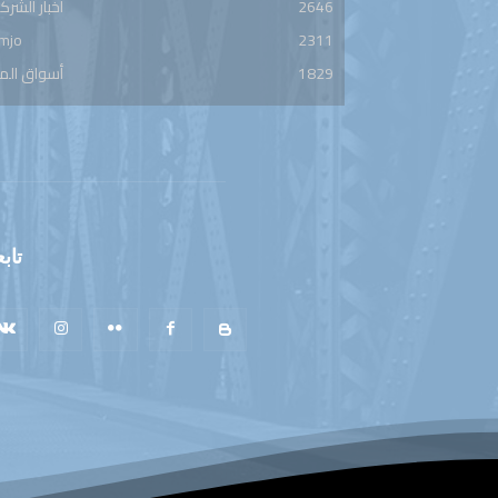
2646
أخبار الشرك
mjo
2311
1829
أسواق الم
تابع