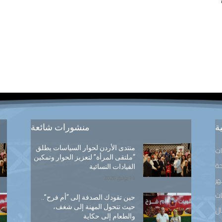
ة
منشورات شائعة
منتدى الأردن لحوار السياسات يطلق
ات
“ملتقى المرأة” لتعزيز الحوار وتمكين
ة
القيادات النسائية
14 يوليو, 2026
هر
ت
حين تقودك الصدفة إلى “أم فرح”..
حيث تتحول المهنة إلى شغف،
ال
والطعام إلى حكاية