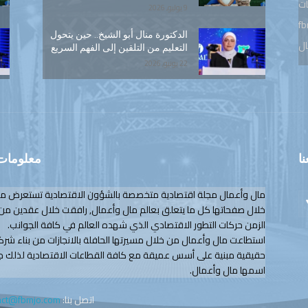
ات
9 يوليو, 2026
fb
الدكتورة منال أبو الشيخ.. حين يتحول
ال
التعليم من التلقين إلى الفهم السريع
22 يونيو, 2026
نا
معلومات 
مال وأعمال مجلة اقتصادية متخصصة بالشؤون الاقتصادية تستعرض م
خلال صفحاتها كل ما يتعلق بعالم مال وأعمال, رافقت خلال عقدين من
الزمن حركات التطور الاقتصادي الذي شهده العالم في كافة الجوانب.
استطاعت مال وأعمال من خلال مسيرتها الحافلة بالانجازات من بناء شرك
حقيقية مبنية على أسس عميقة مع كافة القطاعات الاقتصادية لذلك ج
اسمها مال وأعمال.
اتصل بنا:
act@fbmjo.com