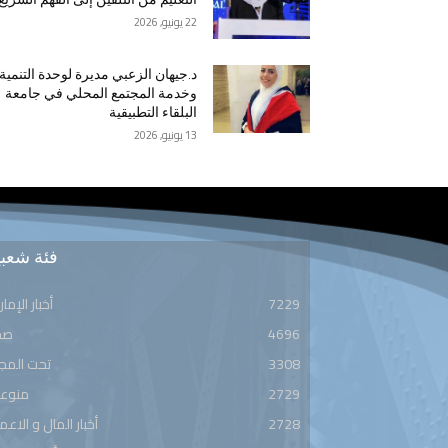
22 يونيو, 2026
د.جيهان الزعبي مديرة لوحدة التنمية
وخدمة المجتمع المحلي في جامعة
البلقاء التطبيقية
13 يونيو, 2026
فئة شعبي
7229
أخبار الإمار
4696
صح
3308
تحت المج
2729
منوعا
2728
أخبار المال و الاعم