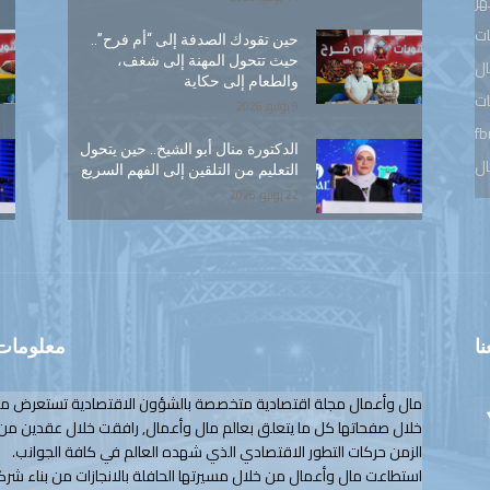
هر
ت
حين تقودك الصدفة إلى “أم فرح”..
حيث تتحول المهنة إلى شغف،
ال
والطعام إلى حكاية
ات
9 يوليو, 2026
fb
الدكتورة منال أبو الشيخ.. حين يتحول
ال
التعليم من التلقين إلى الفهم السريع
22 يونيو, 2026
نا
معلومات 
مال وأعمال مجلة اقتصادية متخصصة بالشؤون الاقتصادية تستعرض م
خلال صفحاتها كل ما يتعلق بعالم مال وأعمال, رافقت خلال عقدين من
الزمن حركات التطور الاقتصادي الذي شهده العالم في كافة الجوانب.
استطاعت مال وأعمال من خلال مسيرتها الحافلة بالانجازات من بناء شرك