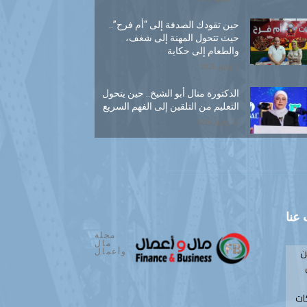
حين تقودك الصدفة إلى “أم فرح”..
حيث تتحول المهنة إلى شغف،
والطعام إلى حكاية
9 يوليو, 2026
الدكتورة منال أبو الشيخ.. حين يتحول
التعليم من التلقين إلى الفهم السريع
22 يونيو, 2026
عنا
مجلة
مال
ن
وأعمال
ات