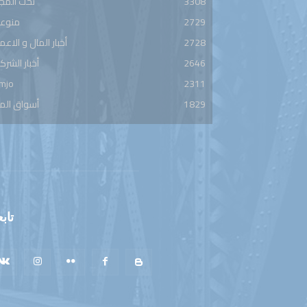
3308
تحت المج
2729
منوعا
2728
أخبار المال و الاعم
2646
أخبار الشرك
mjo
2311
1829
أسواق الم
تابع