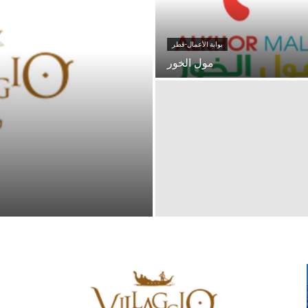
بوابة الأعمال-قطر
مول الخور