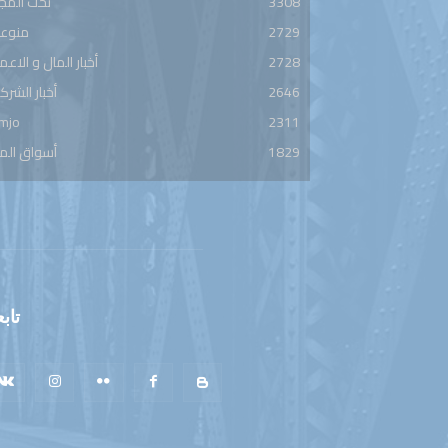
3308
تحت المج
2729
منوعا
2728
أخبار المال و الاعم
2646
أخبار الشرك
mjo
2311
1829
أسواق الم
تابع