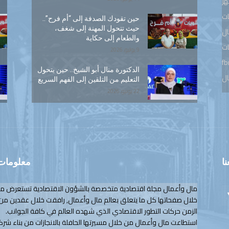
هر
ت
حين تقودك الصدفة إلى “أم فرح”..
حيث تتحول المهنة إلى شغف،
ال
والطعام إلى حكاية
ات
9 يوليو, 2026
fb
الدكتورة منال أبو الشيخ.. حين يتحول
ال
التعليم من التلقين إلى الفهم السريع
22 يونيو, 2026
نا
معلومات 
مال وأعمال مجلة اقتصادية متخصصة بالشؤون الاقتصادية تستعرض م
خلال صفحاتها كل ما يتعلق بعالم مال وأعمال, رافقت خلال عقدين من
الزمن حركات التطور الاقتصادي الذي شهده العالم في كافة الجوانب.
استطاعت مال وأعمال من خلال مسيرتها الحافلة بالانجازات من بناء شرك