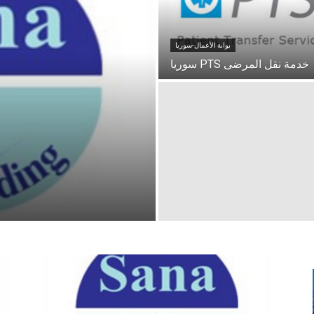
بوابة الأعمال-سوريا
خدمة نقل المرضى PTS سوريا