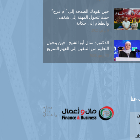
حين تقودك الصدفة إلى “أم فرح”..
حيث تتحول المهنة إلى شغف،
والطعام إلى حكاية
9 يوليو, 2026
الدكتورة منال أبو الشيخ.. حين يتحول
التعليم من التلقين إلى الفهم السريع
22 يونيو, 2026
عنا
مجلة
مال
ن
وأعمال
ات