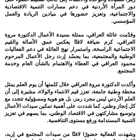
دور المرأة الأردنية في دعم مسارات التنمية الاقتصادية
والاجتماعية، وتعزيز حضورها في ميادين الريادة والعمل
المؤسسي.
وقدّمت عائلة العراقي، ممثلة بسيدة الأعمال الدكتورة مروة
العراقي، كرم ضيافة لافتًا يعكس عمق الأصالة والقيم
الاجتماعية الراسخة، واستمرار نهج العائلة في دعم الفعاليات
الوطنية والمجتمعية، بما يجسّد إرث رجل الأعمال المرحوم
محمود العراقي في العطاء والاهتمام بالشأن العام وخدمة
المجتمع.
وأكدت الدكتورة مروة العراقي خلال كلمتها أن يوم العلم يمثل
محطة وطنية جامعة، تعزز قيم الانتماء والولاء، مشيرة إلى أن
العلم الأردني ليس مجرد رمز، بل هو هوية ومسؤولية تتجدد مع
كل إنجاز وطني. كما شددت على أهمية تمكين سيدات الأعمال
وتوسيع مشاركتهن في الاقتصاد الوطني، بما يسهم في تعزيز
التنمية المستدامة ورفع مستوى التنافسية.
وشهدت الفعالية حضورًا لافتًا من سيدات المجتمع في إربد،