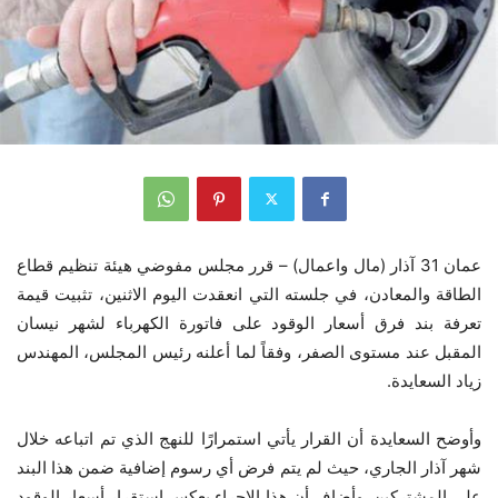
عمان 31 آذار (مال واعمال) – قرر مجلس مفوضي هيئة تنظيم قطاع
الطاقة والمعادن، في جلسته التي انعقدت اليوم الاثنين، تثبيت قيمة
تعرفة بند فرق أسعار الوقود على فاتورة الكهرباء لشهر نيسان
المقبل عند مستوى الصفر، وفقاً لما أعلنه رئيس المجلس، المهندس
زياد السعايدة.
وأوضح السعايدة أن القرار يأتي استمرارًا للنهج الذي تم اتباعه خلال
شهر آذار الجاري، حيث لم يتم فرض أي رسوم إضافية ضمن هذا البند
على المشتركين. وأضاف أن هذا الإجراء يعكس استقرار أسعار الوقود