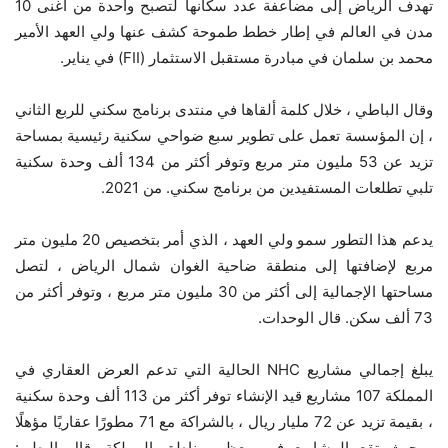
تهدف الرياض إلى مضاعفة عدد سكانها لتصبح واحدة من أغنى 10
مدن في العالم في إطار خطط طموحة كشف عنها ولي العهد الأمير
محمد بن سلمان في مبادرة مستقبل الاستثمار (FII) في يناير.
وقال الباطي ، خلال كلمة ألقاها في منتدى برنامج سكني للربع الثاني
، إن المؤسسة تعمل على تطوير سبع ضواحي سكنية رئيسية بمساحة
تزيد عن 53 مليون متر مربع وتوفر أكثر من 134 ألف وحدة سكنية
تلبي تطلعات المستفيدين من برنامج سكني. من 2021.
يدعم هذا التطور سمو ولي العهد ، الذي أمر بتخصيص 20 مليون متر
مربع لإضافتها إلى منطقة ضاحية الغوان شمال الرياض ، لتصل
مساحتها الإجمالية إلى أكثر من 30 مليون متر مربع ، وتوفر أكثر من
73 ألف سكن. قال الوحدات.
يبلغ إجمالي مشاريع NHC الحالية التي تدعم العرض العقاري في
المملكة 107 مشاريع قيد الإنشاء توفر أكثر من 113 ألف وحدة سكنية
، بقيمة تزيد عن 72 مليار ريال ، بالشراكة مع 71 مطورًا عقاريًا مؤهلًا
، حيث تقع المشاريع في معظم مناطق المملكة. قال البطي: